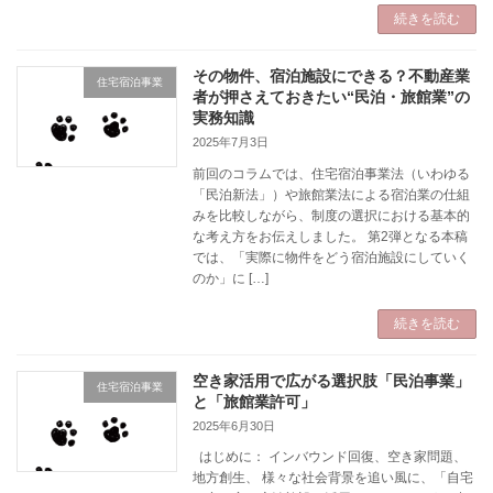
続きを読む
その物件、宿泊施設にできる？不動産業
住宅宿泊事業
者が押さえておきたい“民泊・旅館業”の
実務知識
2025年7月3日
前回のコラムでは、住宅宿泊事業法（いわゆる
「民泊新法」）や旅館業法による宿泊業の仕組
みを比較しながら、制度の選択における基本的
な考え方をお伝えしました。 第2弾となる本稿
では、「実際に物件をどう宿泊施設にしていく
のか」に […]
続きを読む
空き家活用で広がる選択肢「民泊事業」
住宅宿泊事業
と「旅館業許可」
2025年6月30日
はじめに： インバウンド回復、空き家問題、
地方創生、 様々な社会背景を追い風に、「自宅