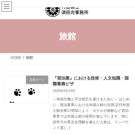
コ
ナ
ン
ビ
テ
ゲ
ン
ー
ツ
シ
へ
ョ
旅館
ス
ン
キ
に
ッ
移
プ
動
HOME
旅館
『宿泊業』における技術・人文知識・国
在留カード
際業務ビザ
2025年8月19日
～単純労働と不法就労を避けるために～ はじめ
に：宿泊業界における外国人材の活用 訪日外国
人観光客の増加により、ホテルや旅館など宿泊
業界では外国人材の採用が進んでいます。特に
語学力や異文化理解を備えた人材は、インバウ
ンド需 […]