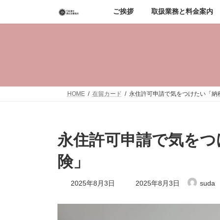
コ
ナ
ご挨拶
取扱業務と料金案内
ン
ビ
テ
ゲ
ン
ー
ツ
シ
へ
ョ
ス
ン
キ
に
ッ
移
HOME
在留カード
永住許可申請で気をつけたい「納
プ
動
永住許可申請で気をつ
険」
最
2025年8月3日
2025年8月3日
suda
終
更
新
日