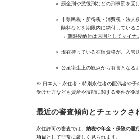
罰金刑や懲役刑などの刑事罰を受
市県民税・所得税・消費税・法人
険料などを期限内に納付している
→
期限後納付は原則としてマイナ
現在持っている在留資格が、入管
公衆衛生上の観点から有害となる
※ 日本人・永住者・特別永住者の配偶者や子
受けた方なども資産や技能に関する要件が免
最近の審査傾向とチェックさ
永住許可の審査では、
納税や年金・保険の履
項目
として非常に厳しく見られます。